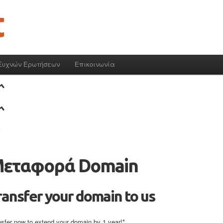
Συχνών Ερωτήσεων
Επικοινωνία
εταφορά Domain
ransfer your domain to us
nsfer now to extend your domain by 1 year!*