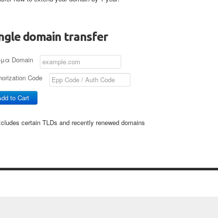
ngle domain transfer
μα Domain
horization Code
dd to Cart
xcludes certain TLDs and recently renewed domains